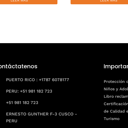
LEER MÁS
LEER MÁS
ontáctatenos
Importa

PUERTO RICO : +1787 6078177
Protección 
Niños y Ado

PERU: +51 981 182 723
Libro recla
+51 981 182 723
Certificación
de Calidad 
ERNESTO GUNTHER F-3 CUSCO -

Turismo
PERU