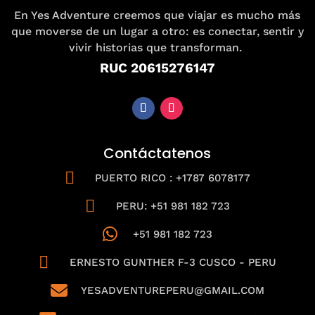
En Yes Adventure creemos que viajar es mucho más
que moverse de un lugar a otro: es conectar, sentir y
vivir historias que transforman.
RUC 20615276147
Contáctatenos

PUERTO RICO : +1787 6078177

PERU: +51 981 182 723

+51 981 182 723

ERNESTO GUNTHER F-3 CUSCO - PERU

YESADVENTUREPERU@GMAIL.COM