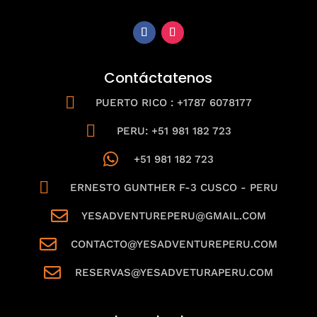
Contáctatenos

PUERTO RICO : +1787 6078177

PERU: +51 981 182 723

+51 981 182 723

ERNESTO GUNTHER F-3 CUSCO - PERU

YESADVENTUREPERU@GMAIL.COM

CONTACTO@YESADVENTUREPERU.COM

RESERVAS@YESADVETURAPERU.COM